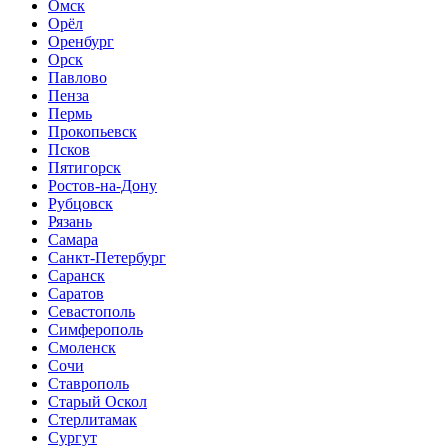
Омск
Орёл
Оренбург
Орск
Павлово
Пенза
Пермь
Прокопьевск
Псков
Пятигорск
Ростов-на-Дону
Рубцовск
Рязань
Самара
Санкт-Петербург
Саранск
Саратов
Севастополь
Симферополь
Смоленск
Сочи
Ставрополь
Старый Оскол
Стерлитамак
Сургут