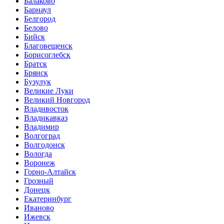
Балаково
Барнаул
Белгород
Белово
Бийск
Благовещенск
Борисоглебск
Братск
Брянск
Бузулук
Великие Луки
Великий Новгород
Владивосток
Владикавказ
Владимир
Волгоград
Волгодонск
Вологда
Воронеж
Горно-Алтайск
Грозный
Донецк
Екатеринбург
Иваново
Ижевск