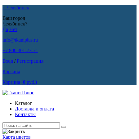
г. Челябинск
Ваш город
Челябинск?
Да
Нет
info@tkaniplus.ru
+7 800 301-73-71
Вход
/
Регистрация
Корзина
Корзина
(
0
руб.)
Каталог
Доставка и оплата
Контакты
Карта цветов