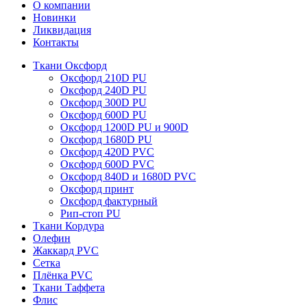
О компании
Новинки
Ликвидация
Контакты
Ткани Оксфорд
Оксфорд 210D PU
Оксфорд 240D PU
Оксфорд 300D PU
Оксфорд 600D PU
Оксфорд 1200D PU и 900D
Оксфорд 1680D PU
Оксфорд 420D PVC
Оксфорд 600D PVC
Оксфорд 840D и 1680D PVC
Оксфорд принт
Оксфорд фактурный
Рип-стоп PU
Ткани Кордура
Олефин
Жаккард PVC
Сетка
Плёнка PVC
Ткани Таффета
Флис