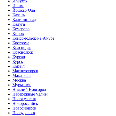
Иркутск
Ишим
Йошкар-Ола
Казань
Калининград
Калуга
Кемерово
Киров
Комсомольск-на-Амуре
Кострома
Краснодар
Красноярск
Курган
Курск
Кызыл
Магнитогорск
Махачкала
Москва
Мурманск
Нижний Новгород
Набережные Челны
Новокузнецк
Новороссийск
Новосибирск
Новоуральск