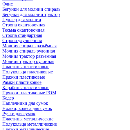
Флис
Бегунки для молнии спираль
Бегунки для молнии трактор
Пуллер для молнии
Стропа окантовочная
Тесьма окантовочная
Стропа стандартная
Стропа улучшенная
Молния спираль разъёмная
Молния спираль рулонная
Молния трактор разъёмная
Молния трактор рулонная
Пластины пластиковые
Полукольца пластиковые
Пряжки пластиковые
Рамки пластиковые
Карабины пластиковые
Пряжки пластиковые РОМ
Кедер
Наплечники для сумок
Ножки, колёса для сумок
Ручки для сумок
Пластины металлические
Полукольца металлические
Пряжки металлические