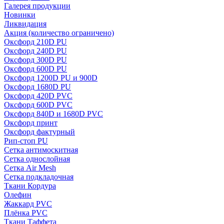
Галерея продукции
Новинки
Ликвидация
Акция
(количество ограничено)
Оксфорд 210D PU
Оксфорд 240D PU
Оксфорд 300D PU
Оксфорд 600D PU
Оксфорд 1200D PU и 900D
Оксфорд 1680D PU
Оксфорд 420D PVC
Оксфорд 600D PVC
Оксфорд 840D и 1680D PVC
Оксфорд принт
Оксфорд фактурный
Рип-стоп PU
Сетка антимоскитная
Сетка однослойная
Сетка Air Mesh
Сетка подкладочная
Ткани Кордура
Олефин
Жаккард PVC
Плёнка PVC
Ткани Таффета