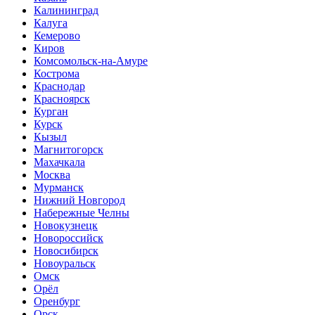
Калининград
Калуга
Кемерово
Киров
Комсомольск-на-Амуре
Кострома
Краснодар
Красноярск
Курган
Курск
Кызыл
Магнитогорск
Махачкала
Москва
Мурманск
Нижний Новгород
Набережные Челны
Новокузнецк
Новороссийск
Новосибирск
Новоуральск
Омск
Орёл
Оренбург
Орск