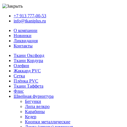
+7 913 777-00-53
info@tkaniplus.ru
О компании
Новинки
Ликвидация
Контакты
Ткани Оксфорд
Ткани Кордура
Олефин
Жаккард PVC
Сетка
Плёнка PVC
Ткани Таффета
Флис
Швейная фурнитура
Бегунки
Липа велкро
Карабины
Кедер
Кнопки металлические
Лента (стропа) ременная