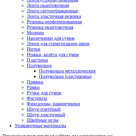
Лента окантовочная
Лента светоотражающая
Лента эластичная резинка
Резинка перфорированная
Резинка окантовочная
Молнии
Наплечники для сумок
Лента для герметизации швов
Нитки
Ножки, колёса для сумок
Пластины
Полукольца
Полукольца металлические
Полукольца пластиковые
Пряжки
Рамки
Ручки для сумок
Фастексы
Фиксаторы, наконечники
Шнур плетёный
Шнур эластичный
Швейные иглы
Упаковочные материалы
Продолжая пользоваться сайтом, вы соглашаетесь на