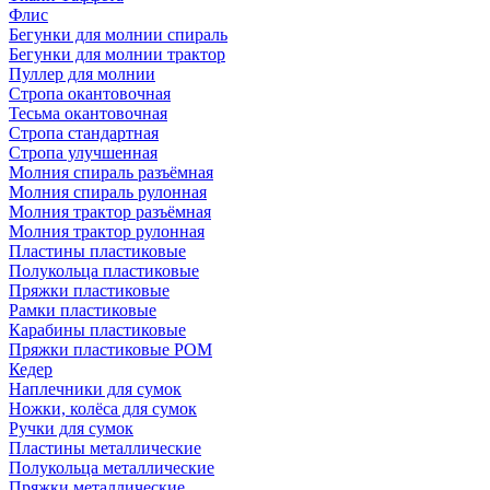
Флис
Бегунки для молнии спираль
Бегунки для молнии трактор
Пуллер для молнии
Стропа окантовочная
Тесьма окантовочная
Стропа стандартная
Стропа улучшенная
Молния спираль разъёмная
Молния спираль рулонная
Молния трактор разъёмная
Молния трактор рулонная
Пластины пластиковые
Полукольца пластиковые
Пряжки пластиковые
Рамки пластиковые
Карабины пластиковые
Пряжки пластиковые РОМ
Кедер
Наплечники для сумок
Ножки, колёса для сумок
Ручки для сумок
Пластины металлические
Полукольца металлические
Пряжки металлические