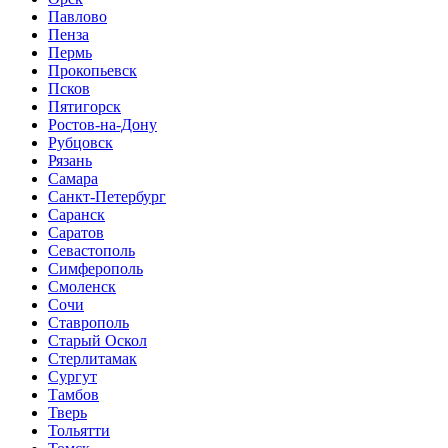
Павлово
Пенза
Пермь
Прокопьевск
Псков
Пятигорск
Ростов-на-Дону
Рубцовск
Рязань
Самара
Санкт-Петербург
Саранск
Саратов
Севастополь
Симферополь
Смоленск
Сочи
Ставрополь
Старый Оскол
Стерлитамак
Сургут
Тамбов
Тверь
Тольятти