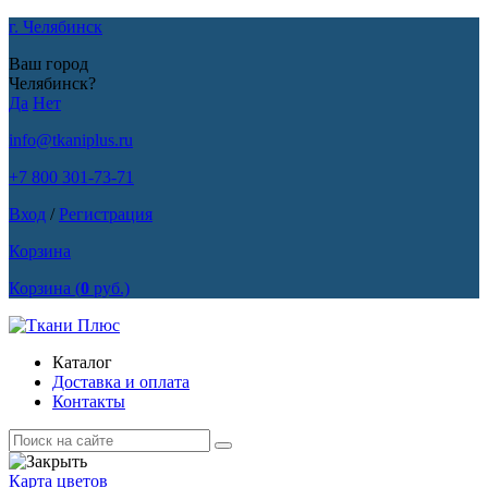
г. Челябинск
Ваш город
Челябинск?
Да
Нет
info@tkaniplus.ru
+7 800 301-73-71
Вход
/
Регистрация
Корзина
Корзина
(
0
руб.)
Каталог
Доставка и оплата
Контакты
Карта цветов