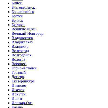
Бийск
Благовещенск
Борисоглебск
Братск
Брянск
Бузулук
Великие Луки
Великий Новгород
Владивосток
Владикавказ
Владимир
Волгоград
Волгодонск
Вологда
Воронеж
Горно-Алтайск
Грозный
Донецк
Екатеринбург
Иваново
Ижевск
Иркутск
Ишим
Йошкар-Ола
Казань