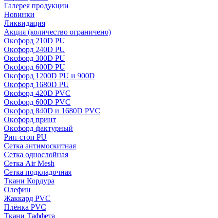
Галерея продукции
Новинки
Ликвидация
Акция
(количество ограничено)
Оксфорд 210D PU
Оксфорд 240D PU
Оксфорд 300D PU
Оксфорд 600D PU
Оксфорд 1200D PU и 900D
Оксфорд 1680D PU
Оксфорд 420D PVC
Оксфорд 600D PVC
Оксфорд 840D и 1680D PVC
Оксфорд принт
Оксфорд фактурный
Рип-стоп PU
Сетка антимоскитная
Сетка однослойная
Сетка Air Mesh
Сетка подкладочная
Ткани Кордура
Олефин
Жаккард PVC
Плёнка PVC
Ткани Таффета